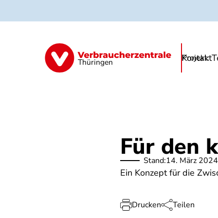
Direkt
zum
Inhalt
Kontakt
T
Schule & Eltern
Träger
Essenanbi
Projekt:
Thüringen
Für den 
Stand:
14. März 2024
Ein Konzept für die Zwi
Drucken
Teilen