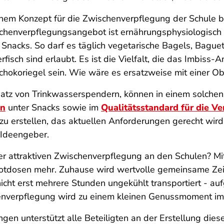
em Konzept für die Zwischenverpflegung der Schule bes
chenverpflegungsangebot ist ernährungsphysiologisch 
e Snacks. So darf es täglich vegetarische Bagels, Bague
isch sind erlaubt. Es ist die Vielfalt, die das Imbiss-
chokoriegel sein. Wie wäre es ersatzweise mit einer 
nsatz von Trinkwasserspendern, können in einem solche
en
unter Snacks sowie im
Qualitätsstandard für die V
zu erstellen, das aktuellen Anforderungen gerecht wir
 Ideengeber.
iner attraktiven Zwischenverpflegung an den Schulen?
Brotdosen mehr. Zuhause wird wertvolle gemeinsame Ze
icht erst mehrere Stunden ungekühlt transportiert - a
nverpflegung wird zu einem kleinen Genussmoment im t
gen unterstützt alle Beteiligten an der Erstellung die