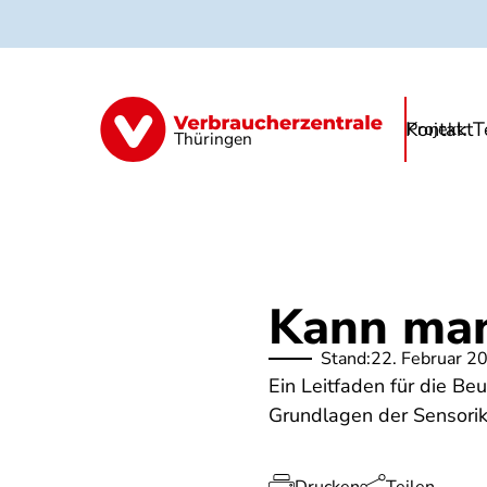
Direkt
zum
Inhalt
Kontakt
T
Schule & Eltern
Träger
Essenanbi
Projekt:
Thüringen
Kann man
Stand:
22. Februar 2
Ein Leitfaden für die Be
Grundlagen der Sensorik 