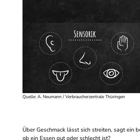
Quelle
:
A. Neumann / Verbraucherzentrale Thüringen
Über Geschmack lässt sich streiten, sagt ein b
ob ein Essen gut oder schlecht ist?