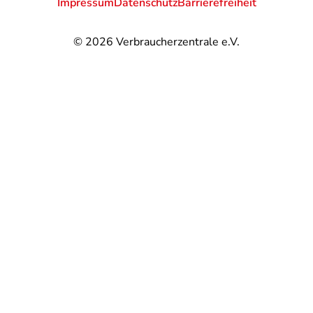
Impressum
Datenschutz
Barrierefreiheit
© 2026
Verbraucherzentrale e.V.
@
@